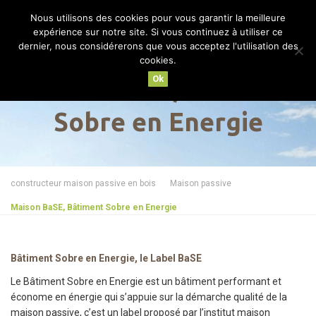
Nous utilisons des cookies pour vous garantir la meilleure
MENU
expérience sur notre site. Si vous continuez à utiliser ce
dernier, nous considérerons que vous acceptez l'utilisation des
cookies.
Ok
Maison BaSE, Bâtiment
Sobre en Energie
constructeur maison passive en bois
Maison passive
Maison BaSE, Bâtiment Sobre en Energie
Bâtiment Sobre en Energie, le Label BaSE
Le Bâtiment Sobre en Energie est un bâtiment performant et
économe en énergie qui s’appuie sur la démarche qualité de la
maison passive, c’est un label proposé par l’institut maison