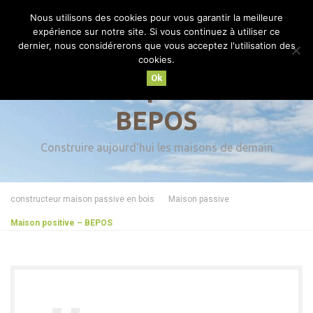
Nous utilisons des cookies pour vous garantir la meilleure
MENU
expérience sur notre site. Si vous continuez à utiliser ce
dernier, nous considérerons que vous acceptez l'utilisation des
cookies.
Ok
Maison positive –
BEPOS
Construire aujourd'hui les maisons de demain
constructeur maison passive en bois
Maison passive
Maison positive – BEPOS