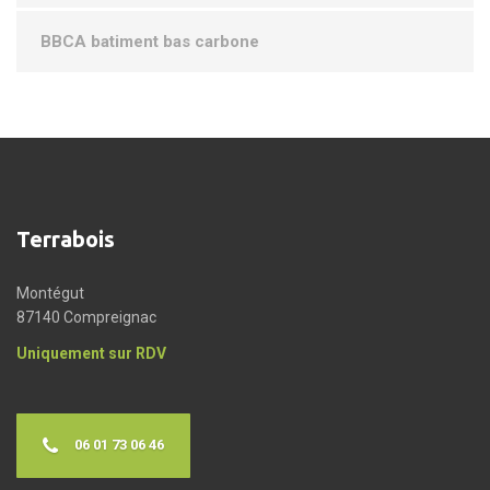
BBCA batiment bas carbone
Terrabois
Montégut
87140 Compreignac
Uniquement sur RDV
06 01 73 06 46