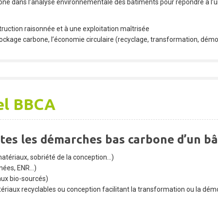
bone dans l’analyse environnementale des bâtiments pour répondre à l
ruction raisonnée et à une exploitation maîtrisée
stockage carbone, l’économie circulaire (recyclage, transformation, démo
el BBCA
utes les démarches bas carbone d’un bâ
matériaux, sobriété de la conception…)
onées, ENR…)
ux bio-sourcés)
riaux recyclables ou conception facilitant la transformation ou la démo