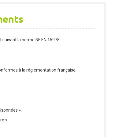
ments
nt suivant la norme NF EN 15978.
onformes à la réglementation française,
aisonnées ».
re ».