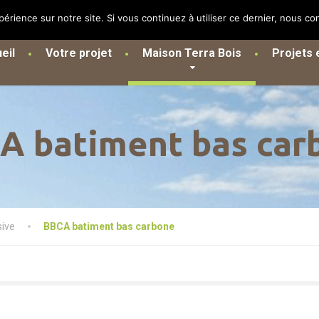
périence sur notre site. Si vous continuez à utiliser ce dernier, nous co
eil
Votre projet
Maison Terra Bois
Projets e
A batiment bas car
sive
BBCA batiment bas carbone