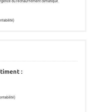
’urgence du réchauffement climatique.
ntabilité)
timent :
ntabilité)