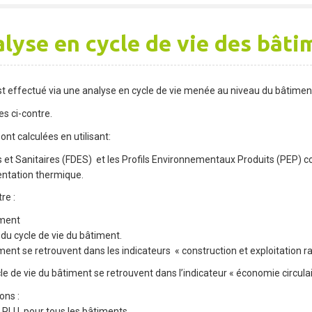
alyse en cycle de vie des bâti
est effectué via une analyse en cycle de vie menée au niveau du bâtime
s ci-contre.
nt calculées en utilisant:
 et Sanitaires (FDES) et les Profils Environnementaux Produits (PEP) c
ntation thermique.
re :
iment
du cycle de vie du bâtiment.
iment se retrouvent dans les indicateurs « construction et exploitation r
 de vie du bâtiment se retrouvent dans l’indicateur « économie circulai
ons :
u PLU, pour tous les bâtiments