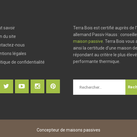
t savoir
Terra Bois est certifié auprès de l’
allemand Passiv Hauss : conseille
n du site
maison passive
. Terra Bois vous
ntactez-nous
ainsi la certitude d’une maison de
tions légales
répondant au critère le plus élev
performante thermique.
itique de confidentialité
Concepteur de maisons passives