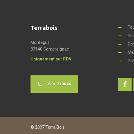
Terrabois
Tou
Pla
Montégut
Co
87140 Compreignac
Men
Uniquement sur RDV
Pol
06 01 73 06 46
© 2007 Terra Bois