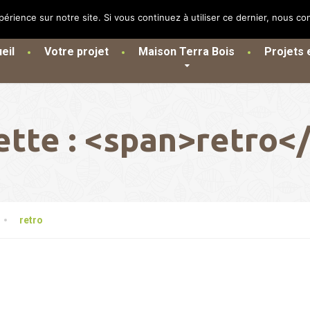
périence sur notre site. Si vous continuez à utiliser ce dernier, nous co
eil
Votre projet
Maison Terra Bois
Projets e
ette : <span>retro<
retro