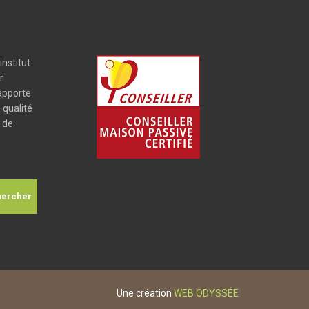
institut
r
 apporte
 qualité
é de
Une création
WEB ODYSSÉE