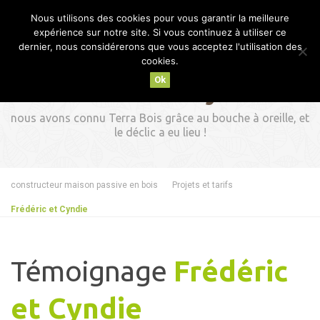
Nous utilisons des cookies pour vous garantir la meilleure
MENU
expérience sur notre site. Si vous continuez à utiliser ce
dernier, nous considérerons que vous acceptez l'utilisation des
cookies.
Ok
Frédéric et Cyndie
nous avons connu Terra Bois grâce au bouche à oreille, et
le déclic a eu lieu !
constructeur maison passive en bois
Projets et tarifs
Frédéric et Cyndie
Témoignage
Frédéric
et Cyndie