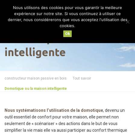
Nous utilisons des cookies pour vous garantir la meilleure
MENU
expérience sur notre site. Si vous continuez à utiliser ce
dernier, nous considérerons que vous acceptez l'utilisation des
cookies.
Ok
Domotique ou la maison
intelligente
constructeur maison passive en bois
Tout savoir
Domotique ou la maison intelligente
Nous systématisons l’utilisation de la domotique
, devenu un
outil essentiel de confort pour votre maison, elle permet non
seulement de « scénariser » des actions dans le but de vous
simplifier la vie mais elle va aussi participer au confort thermique