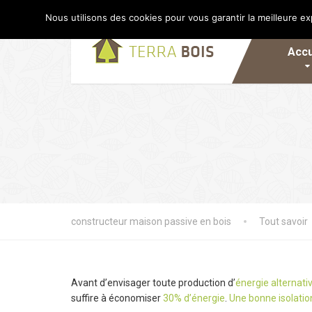
Nous utilisons des cookies pour vous garantir la meilleure ex
Accu
constructeur maison passive en bois
Tout savoir
Avant d’envisager toute production d’
énergie alternati
suffire à économiser
30% d’énergie
.
Une bonne isolatio