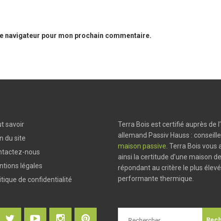
le navigateur pour mon prochain commentaire.
t savoir
Terra Bois est certifié auprès de l’
allemand Passiv Hauss : conseille
n du site
maison passive
. Terra Bois vous
ntactez-nous
ainsi la certitude d’une maison de
tions légales
répondant au critère le plus élev
performante thermique.
itique de confidentialité