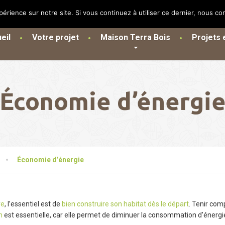
périence sur notre site. Si vous continuez à utiliser ce dernier, nous co
eil
Votre projet
Maison Terra Bois
Projets e
Économie d’énergi
Économie d’énergie
ve
, l’essentiel est de
bien construire son habitat dès le départ
. Tenir comp
n
est essentielle, car elle permet de diminuer la consommation d’énergi