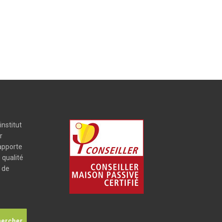
institut
r
 apporte
 qualité
é de