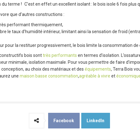
u terme ! C’est en effet un excellent isolant : le bois isole 6 fois plus qu
vore que d’autres constructions :
 très performant thermiquement,
re le taux d’humidité intérieur, limitant ainsi la sensation de froid (ent
r pour la restituer progressivement, le bois limite la consommation de
constructifs bois sont
très performants
en termes d’isolation. L’ossature
eur minimale, isolation maximale. Pour vous permettre de faire d’impo
la conception, au choix des matériaux et des
équipements
, Terra Bois v
 aurez une
maison basse consommation
,
agréable à vivre
et
économiqu
Facebook
LinkedIn