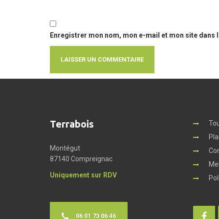
Enregistrer mon nom, mon e-mail et mon site dans 
Terrabois
Tou
Pla
Montégut
Co
87140 Compreignac
Men
Uniquement sur RDV
Pol
06 01 73 06 46