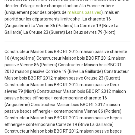
décider d’élargir notre champs d’action à la France entière
(uniquement pour des projets de
maisons passives
), mais en
priorité sur les départements limitrophe : La charente 16
(Angoulême) La Vienne 86 (Poitiers) La Corrèze 19 (Brive La
Gaillarde) La Creuse 23 (Gueret) Les Deux sèvres 79 (Niort)
Constructeur Maison bois BBC RT 2012 maison passive charente 16 (Angoulême) Constructeur Maison bois BBC RT 2012 maison passive Vienne 86 (Poitiers) Constructeur Maison bois BBC RT 2012 maison passive Corrèze 19 (Brive La Gaillarde) Constructeur Maison bois BBC RT 2012 maison passive Creuse 23 (Gueret) Constructeur Maison bois BBC RT 2012 maison passive Deux sèvres 79 (Niort) Constructeur Maison bois BBC RT 2012 maison passive bepos effinergie+ contemporaine charente 16 (Angoulême) Constructeur Maison bois BBC RT 2012 maison passive bepos effinergie+ contemporaine Vienne 86 (Poitiers) Constructeur Maison bois BBC RT 2012 maison passive bepos effinergie+ contemporaine Corrèze 19 (Brive La Gaillarde) Constructeur Maison bois BBC RT 2012 maison passive bepos effinergie+ contemporaine Creuse 23 (Gueret) Constructeur Maison bois BBC RT 2012 maison passive bepos effinergie+ contemporaine Deux sèvres 79 (Niort) Constructeur Maison bois BBC RT 2012 maison passive bepos effinergie+ contemporaine charente maritime 17 (La Rochelle) Constructeur Maison bois BBC RT 2012 maison passive bepos effinergie+ contemporaine Dordogne 24 (Périgueux) Constructeur Maison bois BBC RT 2012 maison passive bepos effinergie+ contemporaine Lot 46 (Cahors) Constructeur Maison bois BBC RT 2012 maison passive bepos effinergie+ contemporaine Lot et Garonne 47 (Agen) Constructeur Maison bois BBC RT 2012 maison passive bepos effinergie+ contemporaine Haute Garonne 31 (Toulouse) Constructeur Maison bois BBC RT 2012 maison passive bepos effinergie+ contemporaine Puy de Dôme 63 (Clermont Ferrand) Constructeur Maison bois BBC RT 2012 maison passive bepos effinergie+ contemporaine Allier 03 (Moulins) Constructeur Maison bois BBC RT 2012 maison passive bepos effinergie+ contemporaine Lot 46 (Cahors) Constructeur Maison bois BBC RT 2012 maison passive bepos effinergie+ contemporaine Indre 36 (Chateauroux) Constructeur Maison bois BBC RT 2012 maison passive bepos effinergie+ contemporaine Cher 18 (Bourges) Constructeur Maison bois BBC RT 2012 maison passive bepos effinergie+ contemporaine Indre et Loire 37 (Tours) Constructeur Maison bois BBC RT 2012 maison passive bepos effinergie+ contemporaine Landes 40 (Mont de Marsan) Constructeur Maison bois BBC RT 2012 maison passive bepos effinergie+ contemporaine Gironde 33 (Bordeaux) Constructeur Maison bois BBC RT 2012 maison passive bepos effinergie+ contemporaine 47 - Lot-et-Garonne - Agen Constructeur Maison bois BBC RT 2012 maison passive bepos effinergie+ contemporaine 64 - Pyrénées Atlantiques - Pau Constructeur Maison bois BBC RT 2012 maison passive bepos effinergie+ contemporaine Loiret 45 (Orléans) Constructeur Maison bois BBC RT 2012 maison passive bepos effinergie+ contemporaine Cantal 15 (Aurillac) Constructeur Maison bois BBC RT 2012 maison passive bepos effinergie+ contemporaine 43 - Haute Loire - Le Puy Constructeur Maison bois BBC RT 2012 maison passive bepos effinergie+ contemporaine 11 Aude Carcassonne Constructeur Maison bois BBC RT 2012 maison passive bepos effinergie+ contemporaine 34 Hérault Montpellier Constructeur Maison bois BBC RT 2012 maison passive bepos effinergie+ contemporaine 30 Gard Nîmes Constructeur Maison bois BBC RT 2012 maison passive bepos effinergie+ contemporaine 48 Lozère Mende Constructeur Maison bois BBC RT 2012 maison passive bepos effinergie+ contemporaine 66 Pyrénées Orientales Perpignan Constructeur Maison bois BBC RT 2012 maison passive bepos effinergie+ contemporaine 74 - Haute Savoie - Annecy Constructeur Maison bois BBC RT 2012 maison passive bepos effinergie+ contemporaine 73 - Savoie - Chambéry Constructeur Maison bois BBC RT 2012 maison passive bepos effinergie+ contemporaine 01 - Ain - Bourg-en-Bresse Constructeur Maison bois BBC RT 2012 maison passive bepos effinergie+ contemporaine 38 - Isère - Grenoble Constructeur Maison bois BBC RT 2012 maison passive bepos effinergie+ contemporaine 26 - Drôme - Valence Constructeur Maison bois BBC RT 2012 maison passive bepos effinergie+ contemporaine 07 - Ardèche - Privas Constructeur Maison bois BBC RT 2012 maison passive bepos effinergie+ contemporaine 42 - Loire - St-Étienne Constructeur Maison bois BBC RT 2012 maison passive bepos effinergie+ contemporaine 69 - Rhône - Lyon Constructeur Maison bois BBC RT 2012 maison passive bepos effinergie+ contemporaine 77 - Seine-et-Marne - Melun Constructeur Maison bois BBC RT 2012 maison passive bepos effinergie+ contemporaine 95 - Val-D’Oise - Pontoise Constructeur Maison bois BBC RT 2012 maison passive bepos effinergie+ contemporaine 78 - Yvelines - Versailles Constructeur Maison bois BBC RT 2012 maison passive bepos effinergie+ contemporaine 75 - Paris - Paris Constructeur Maison bois BBC RT 2012 maison passive bepos effinergie+ contemporaine 91 - Essonne - Evry Constructeur Maison bois BBC RT 2012 maison passive bepos effinergie+ contemporaine 28 - Eure-et-Loir - Chartres Constructeur Maison bois BBC RT 2012 maison passive bepos effinergie+ contemporaine 45 - Loiret - Orléans Constructeur Maison bois BBC RT 2012 maison passive bepos effinergie+ contemporaine 41 - Loir-et-Cher - Blois Constructeur Maison bois BBC RT 2012 maison passive bepos effinergie+ contemporaine 37 - Indre-et-Loire - Tours Constructeur Maison bois BBC RT 2012 maison passive bepos effinergie+ contemporaine 36 - Indre - Châteauroux Constructeur Maison bois BBC RT 2012 maison passive bepos effinergie+ contemporaine 18 - Cher - Bourges Constructeur Maison bois BBC RT 2012 maison passive bepos effinergie+ contemporaine 53 - Mayenne - Laval Constructeur Maison bois BBC RT 2012 maison passive bepos effinergie+ contemporaine 72 - Sarthe - Le Mans Constructeur Maison bois BBC RT 2012 maison passive bepos effinergie+ contemporaine 49 - Maine-et-Loire - Angers Constructeur Maison bois BBC RT 2012 maison passive bepos effinergie+ contemporaine 44 - Loire Atlantique - Nantes Constructeur Maison bois BBC RT 2012 maison passive bepos effinergie+ contemporaine 85 - Vendée - La Roche-sur-Yon Constructeur Maison bois BBC RT 2012 maison passive bepos effinergie+ contemporaine 89 - Yonne - Auxerre Constructeur Maison bois BBC RT 2012 maison passive bepos effinergie+ contemporaine 58 - Nièvre - Nevers Constructeur Maison bois BBC RT 2012 maison passive bepos effinergie+ contemporaine 21 - Côte-d’Or - Dijon Constructeur Maison bois BBC RT 2012 maison passive bepos effinergie+ contemporaine 71 - Saône-et-Loire - Mâcon Constructeur Maison bois BBC RT 2012 maison passive bepos effinergie+ contemporaine 70 - Haute Saône - Vesoul Constructeur Maison bois BBC RT 2012 maison passive bepos effinergie+ contemporaine 39 - Jura - Lons-le-Saunier Constructeur Maison bois BBC RT 2012 maison passive bepos effinergie+ contemporaine 25 - Doubs - Besançon Constructeur Maison bois BBC RT 2012 maison passive bepos effinergie+ contemporaine 90 - Territoire de Belfort - Belfort Constructeur Maison bois BBC RT 2012 maison passive bepos effinergie+ contemporaine 67 - Bas-Rhin - Strasbourg Constructeur Maison bois BBC RT 2012 maison passive bepos effinergie+ contemporaine 68 - Haut-Rhin - Colmar Constructeur Maison bois BBC RT 2012 maison passive bepos effinergie+ contemporaine 55 - Meuse - Bar-le-Duc Constructeur Maison bois BBC RT 2012 maison passive bepos effinergie+ contemporaine 57 - Moselle - Metz Constructeur Maison bois BBC RT 2012 maison passive bepos effinergie+ contemporaine 54 - Meurthe-et-Moselle - Nancy Constructeur Maison bois BBC RT 2012 maison passive bepos effinergie+ contemporaine 88 - Vosges - Épinal Constructeur Maison bois BBC RT 2012 maison passive bepos effinergie+ contemporaine 08 - Ardennes - Charleville-Mézières Constructeur Maison bois BBC RT 2012 maison passive bepos effinergie+ contemporaine 51 - Marne - Châlons-en-Champagne Constructeur Maison bois BBC RT 2012 maison passive bepos effinergie+ contemporaine 10 - Aube - Troyes Constructeur Maison bois BBC RT 2012 maison passive bepos effinergie+ contemporaine 53 - Mayenne - Laval Constructeur Maison bois BBC RT 2012 maison passive bepos effinergie+ contemporaine 80 - Somme - Amiens Constructeur Maison bois BBC RT 2012 maison passive bepos effinergie+ contemporaine 60 - Oise - Beauvais Constructeur Maison bois BBC RT 2012 maison passive bepos effinergie+ contemporaine 02 - Aisne - Laon Constructeur Maison bois BBC RT 2012 maison passive bepos effinergie+ contemporaine 62 - Pas-de-Calais - Arras Constructeur Maison bois BBC RT 2012 maison passive bepos effinergie+ contemporaine 59 - Nord - Lille Constructeur Maison bois BBC RT 2012 maison passive bepos effinergie+ contemporaine 76 - Seine Maritime - Rouen Constructeur Maison bois BBC RT 2012 maison passive bepos effinergie+ contemporaine 27 - Eure - Evreux Constructeur Maison bois BBC RT 2012 maison passive bepos effinergie+ contemporaine 14 - Calvados - Caen Constructeur Maison bois BBC RT 2012 maison passive bepos effinergie+ contemporaine 61 - Orne - Alençon Constructeur Maison bois BBC RT 2012 maison passive bepos effinergie+ contemporaine 50 - Manche - St-Lô Constructeur Maison bois BBC RT 2012 maison passive bepos effinergie+ contemporaine 29 - Finistère - Quimper Constructeur Maison bois BBC RT 2012 maison passive bepos effinergie+ contemporaine 22 - Côtes d’Armor - St-Brieuc Constructeur Maison bois BBC RT 2012 maison passive bepos effinergie+ contemporaine 56 - Morbihan - Vannes Constructeur Maison bois BBC RT 2012 maison passive bepos effinergie+ contemporaine 35 - Ille-et-Vilaine - Rennes Constructeur Maison bois BBC RT 2012 maison passive bepos effinergie+ contemporaine 65 - Hautes Pyrénées - Tarbes Constructeur Maison bois BBC RT 2012 maison passive bepos effinergie+ contemporaine 31 - Haute Garonne - Toulouse Constructeur Maison bois BBC RT 2012 maison passive bepos effinergie+ contemporaine 09 - Ariège - Foix Constructeur Maison bois BBC RT 2012 maison passive bepos effinergie+ contemporaine 32 - Gers - Auch Constructeur Maison bois BBC RT 2012 maison passive bepos effinergie+ contemporaine 82 - Tarn